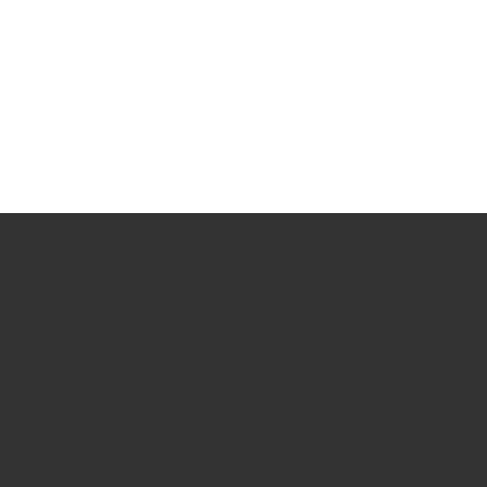


