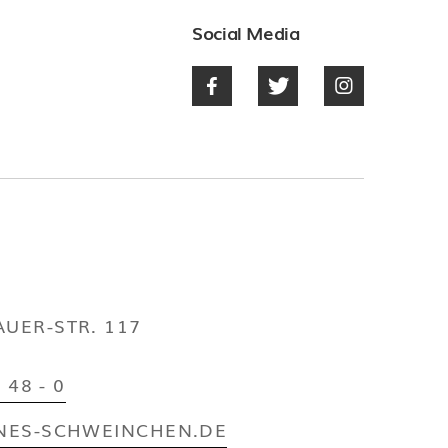
Social Media



UER-STR. 117
 48 - 0
NES-SCHWEINCHEN.DE